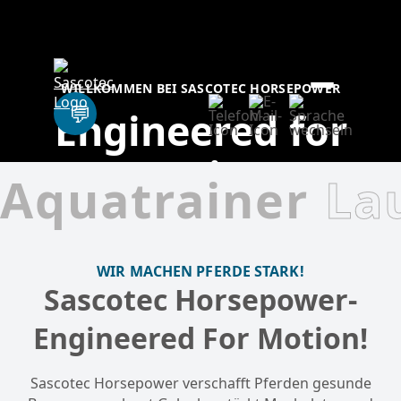
WILLKOMMEN BEI SASCOTEC HORSEPOWER
Engineered for
Motion
Aquatrainer
La
WIR MACHEN PFERDE STARK!
Sascotec Horsepower-
Engineered For Motion!
Sascotec Horsepower verschafft Pferden gesunde